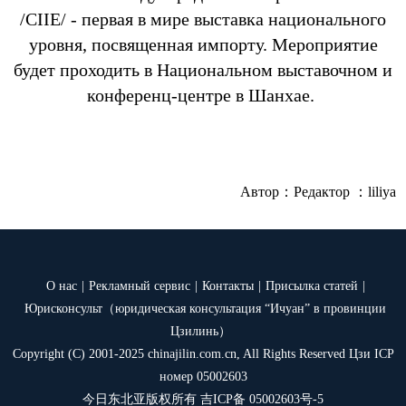
/CIIE/ - первая в мире выставка национального
уровня, посвященная импорту. Мероприятие
будет проходить в Национальном выставочном и
конференц-центре в Шанхае.
Автор：
Редактор ：liliya
О нас
|
Рекламный сервис
|
Контакты
|
Присылка статей
|
Юрисконсульт（юридическая консультация “Ичуан” в провинции
Цзилинь）
Copyright (C) 2001-2025 chinajilin.com.cn, All Rights Reserved Цзи ICP
номер 05002603
今日东北亚版权所有 吉ICP备 05002603号-5