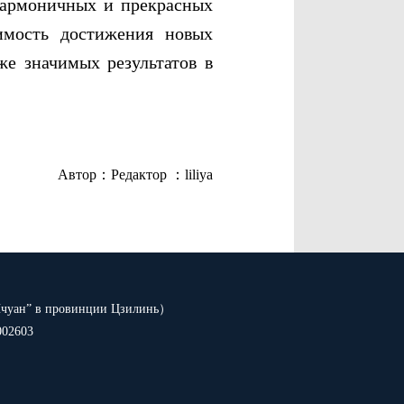
гармоничных и прекрасных
димость достижения новых
же значимых результатов в
Автор：
Редактор ：liliya
Ичуан” в провинции Цзилинь）
002603