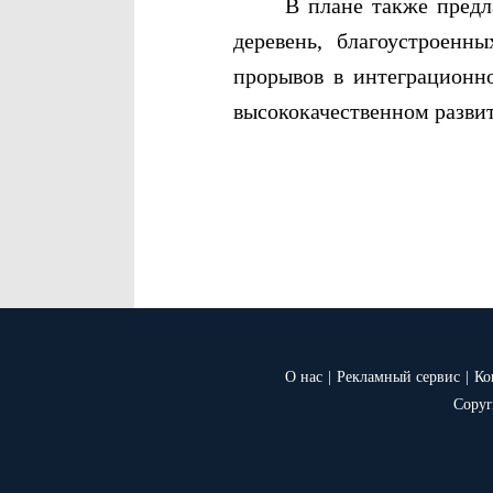
В плане также предлагае
деревень, благоустроенн
прорывов в интеграционно
высококачественном развит
О нас
|
Рекламный сервис
|
Ко
Copyr