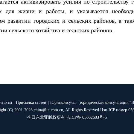
тся активизировать усилия по строительству 
ых для жизни и работы, и указывается необхо
м развитии городских и сельских районов, а так
ии сельского хозяйства и сельских районов.
нтакты
|
Присылка статей
|
Юрисконсульт（юридическая консультация “
ight (C) 2001-2026 chinajilin.com.cn, All Rights Reserved Цзи ICP номер 05
今日东北亚版权所有 吉ICP备 05002603号-5