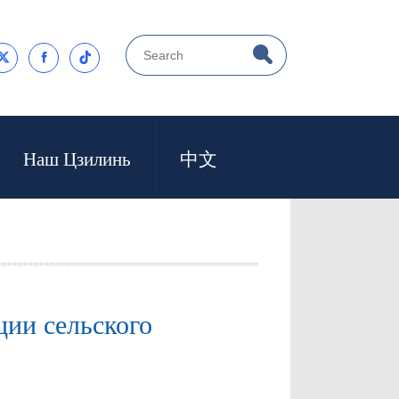



Наш Цзилинь
中文
ции сельского