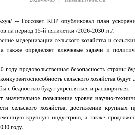
2026-06-03
丨
Russian.News.Cn
/ -- Госсовет КНР опубликовал план ускорения
ов на период 15-й пятилетки /2026-2030 гг./.
ие модернизации сельского хозяйства и сельских
 а также определяет ключевые задачи и полити
году продовольственная безопасность страны буд
 конкурентоспособность сельского хозяйства будут
бы с бедностью будут укрепляться и расширяться.
начительное повышение уровня научно-техничес
асти сельского хозяйства, достижение крупных 
временную крупную индустрию, а также продолже
030 году.