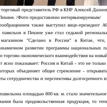
торговый представитель РФ в КНР Алексей Дахнов
Пекине. /Фото предоставлено интервьюируемым/
ращением также выступил вице-президент АО
 павильон в Пекине уже стал седьмой региональ
магазином "Сделано в России" в Китае, что,
динамичном развитии программы национальных па
о торгово-экономического взаимодействия на новый
о показывает: Россия и Китай - это не только 
которых объединяет общее стремление - открыват
ы сотрудничества и перспективы долгосрочного вз
ильона площадью 800 кв. м. стало значительное 
ания была продовольственная продукция, то теп