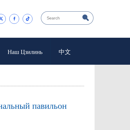



Наш Цзилинь
中文
нальный павильон