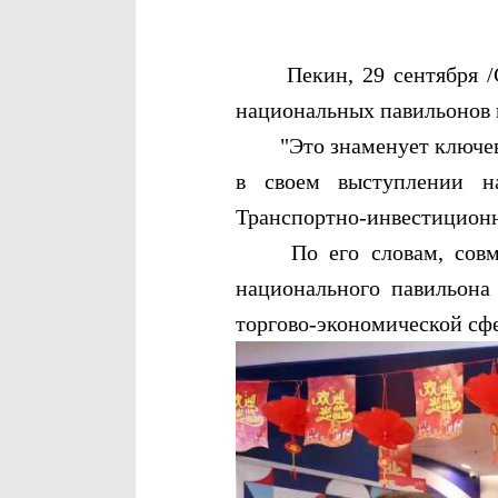
Пекин, 29 сентября /Син
национальных павильонов в
"Это знаменует ключевой 
в своем выступлении н
Транспортно-инвестиционн
По его словам, совмест
национального павильона
торгово-экономической сфе