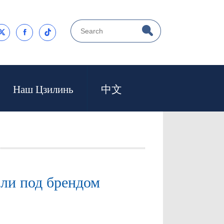



Наш Цзилинь
中文
вли под брендом