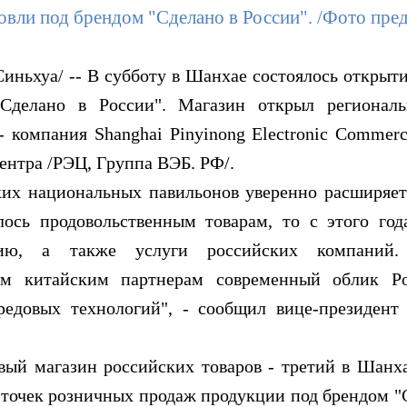
овли под брендом "Сделано в России". /Фото пре
хуа/ -- В субботу в Шанхае состоялось открыти
Сделано в России". Магазин открыл региональ
 компания Shanghai Pinyinong Electronic Commerc
ентра /РЭЦ, Группа ВЭБ. РФ/.
национальных павильонов уверенно расширяется
лось продовольственным товарам, то с этого год
ию, а также услуги российских компаний.
им китайским партнерам современный облик Р
редовых технологий", - сообщил вице-президен
магазин российских товаров - третий в Шанхае
точек розничных продаж продукции под брендом "С