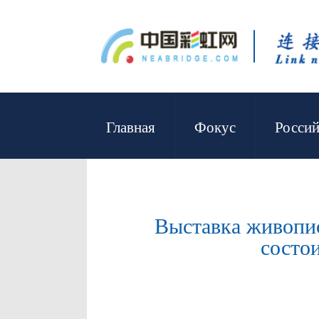
Главная
Фокус
Россий
Выставка живопис
состо