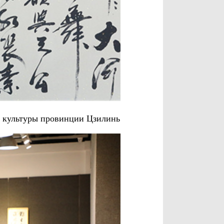
е культуры провинции Цзилинь