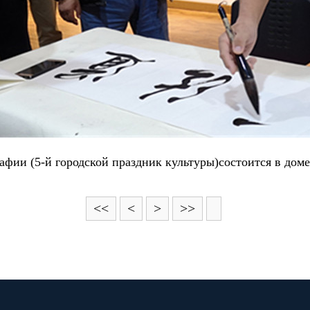
афии (5-й городской праздник культуры)состоится в дом
<<
<
>
>>