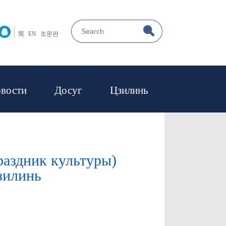
简
EN
조문판
вости
Досуг
Цзилинь
раздник культуры)
зилинь