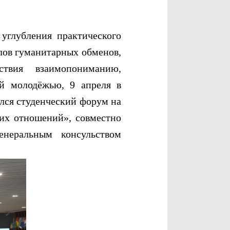
углубления практического
лов гуманитарных обменов,
твия взаимопониманию,
й молодёжью, 9 апреля в
лся студенческий форум на
ких отношений», совместно
енеральным консульством