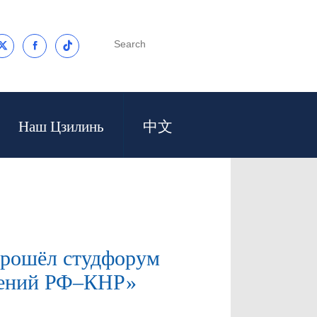



Наш Цзилинь
中文
прошёл студфорум
шений РФ–КНР»