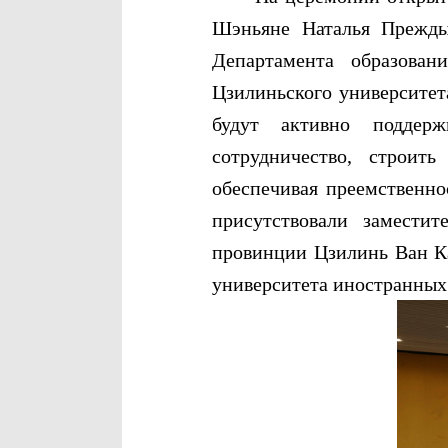
Шэньяне Наталья Преждык
Департамента образова
Цзилиньского университет
будут активно поддержи
сотрудничество, строит
обеспечивая преемственн
присутствовали замести
провинции Цзилинь Ван Ка
университета иностранных