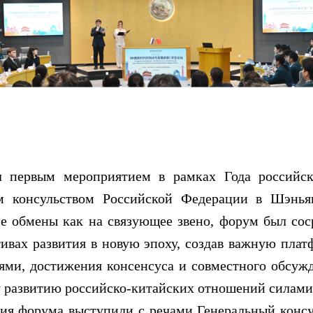
вым мероприятием в рамках Года российско-к
м консульством Российской Федерации в Шэнья
е обмены как на связующее звено, форум был сос
тивах развития в новую эпоху, создав важную пла
еями, достижения консенсуса и совместного обсуж
у развитию российско-китайских отношений силами
форума выступили с речами Генеральный консул