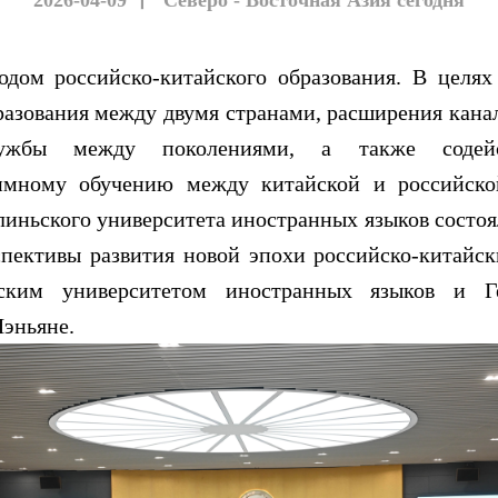
2026-04-09
丨
Северо - Восточная Азия сегодня
 российско-китайского образования. В целях 
бразования между двумя странами, расширения кана
ужбы между поколениями, а также содейс
имному обучению между китайской и российско
линьского университета иностранных языков состоя
пективы развития новой эпохи российско-китайс
ским университетом иностранных языков и Г
эньяне.