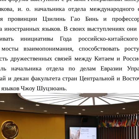
ова, и. о. начальника отдела международного 
ния провинции Цзилинь Гао Бинь и профессо
а иностранных языков. В своих выступлениях они
вать инициативы Года российско-китайского
ь мосты взаимопонимания, способствовать рос
ость дружественных связей между Китаем и Росси
тель начальника отдела по делам Евразии Упр
й и декан факультета стран Центральной и Вост
 языков Чжоу Шуцзюань.