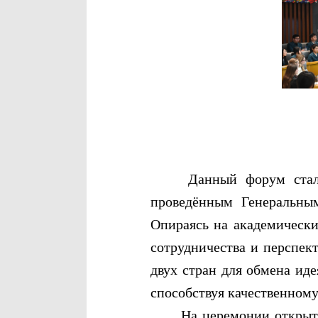
Данный форум стал пер
проведённым Генеральны
Опираясь на академически
сотрудничества и перспек
двух стран для обмена ид
способствуя качественном
На церемонии открытия 