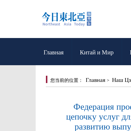
Главная
Китай и Мир
Главная
Наш Цз
您当前的位置：
>
Федерация про
цепочку услуг д
развитию выпу