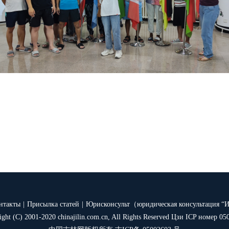
нтакты
|
Присылка статей
|
Юрисконсульт（юридическая консультация “
ight (C) 2001-2020 chinajilin.com.cn, All Rights Reserved Цзи ICP номер 05