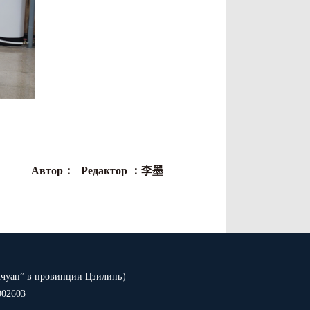
Автор：
Редактор ：李墨
Ичуан” в провинции Цзилинь）
002603