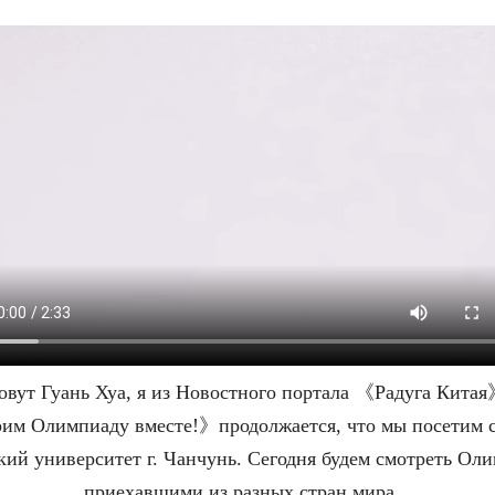
овут Гуань Хуа, я из Новостного портала 《Радуга Кит
м Олимпиаду вместе!》продолжается, что мы посетим 
ий университет г. Чанчунь. Сегодня будем смотреть Оли
приехавшими из разных стран мира.