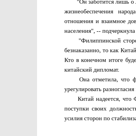
"Он заботится лишь о лич
жизнеобеспечения народ
отношения и взаимное до
населения", -- подчеркнул
"Филиппинской стороне с
безнаказанно, то как Кит
Кто в конечном итоге буд
китайский дипломат.
Она отметила, что фили
урегулировать разногласия
Китай надеется, что Фил
поступки своих должност
усилия сторон по стабили