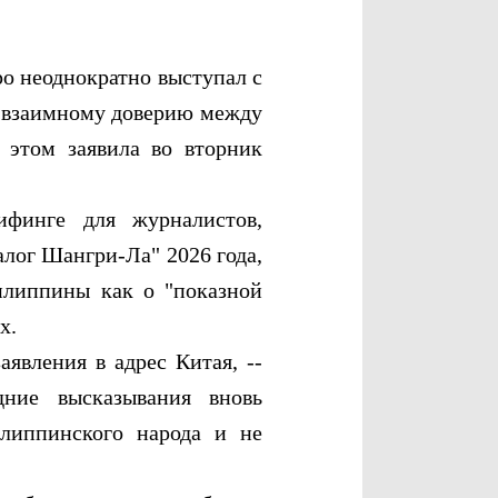
 неоднократно выступал с
и взаимному доверию между
 этом заявила во вторник
инге для журналистов,
лог Шангри-Ла" 2026 года,
илиппины как о "показной
х.
ления в адрес Китая, --
дние высказывания вновь
илиппинского народа и не