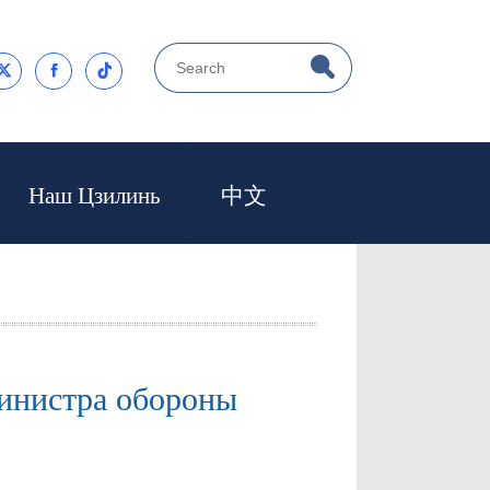



Наш Цзилинь
中文
инистра обороны