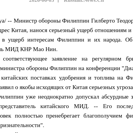
2026-06-03
丨
Russian.News.Cn
 -- Министр обороны Филиппин Гилберто Теодоро
дрес Китая, нанося серьезный ущерб отношениям 
я в ущерб интересам Филиппин и их народа. Об
ль МИД КНР Мао Нин.
ветствующее заявление на регулярном бриф
министра обороны Филиппин на конференции "Диа
о китайских поставках удобрения и топлива на Ф
заявил о якобы исходящих от Китая серьезных угроза
пин уже неоднократно допускал абсурдные заяв
редставитель китайского МИД. -- Его после
ловек полностью пренебрегает благополучием ф
ризнательности".