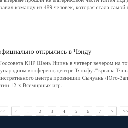
равил команду из 489 человек, которая стала само
официально открылись в Чэнду
Госсовета КНР Шэнь Ицинь в четверг вечером на т
народном конференц-центре Тяньфу /"крыша Тяньф
истративного центра провинции Сычуань /Юго-Зап
тии 12-х Всемирных игр.
<<
<
1
2
3
4
5
6
7
>
>