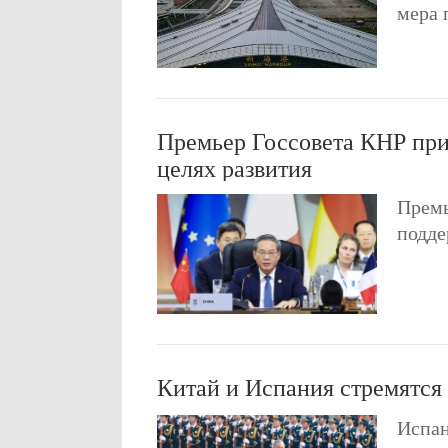
мера 
Премьер Госсовета КНР при
целях развития
Премь
подде
Китай и Испания стремятся
Испан