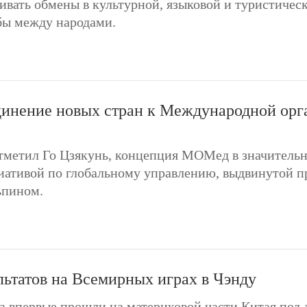
ивать обмены в культурной, языковой и туристичес
ы между народами.
динение новых стран к Международной орг
тметил Го Цзякунь, концепция МОМед в значительно
ативой по глобальному управлению, выдвинутой п
ьпином.
льтатов на Всемирных играх в Чэнду
ста впервые прошли на материковой части Китая под