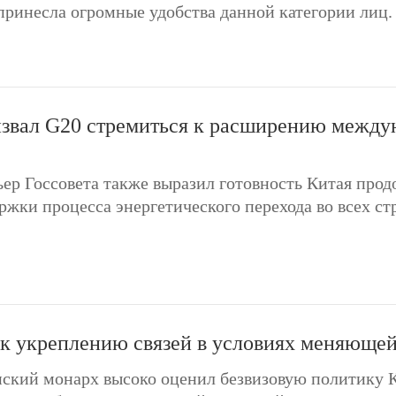
принесла огромные удобства данной категории лиц.
звал G20 стремиться к расширению междун
ер Госсовета также выразил готовность Китая прод
ржки процесса энергетического перехода во всех ст
 к укреплению связей в условиях меняюще
ский монарх высоко оценил безвизовую политику К