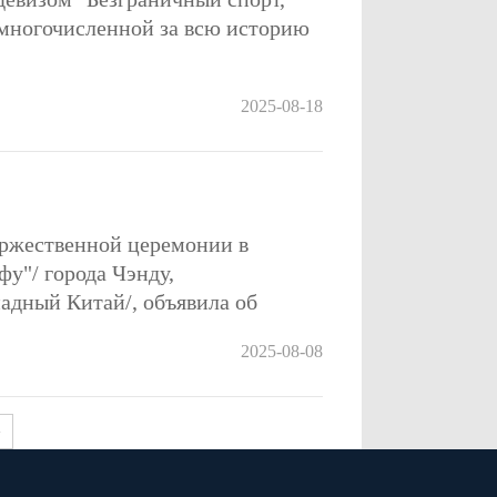
й многочисленной за всю историю
2025-08-18
оржественной церемонии в
у"/ города Чэнду,
адный Китай/, объявила об
2025-08-08
>