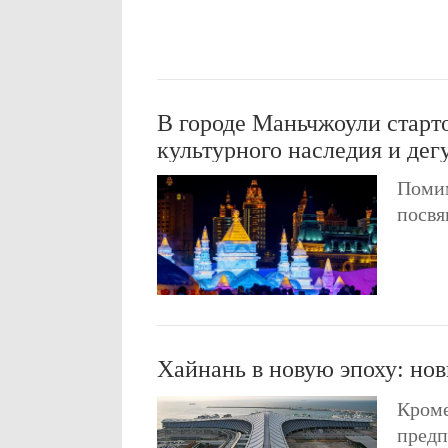
В городе Маньчжоули старт
культурного наследия и дег
Помим
посвя
Хайнань в новую эпоху: но
Кроме
предп