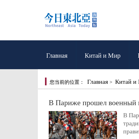
Главная
Китай и Мир
Главная
Китай и
您当前的位置：
>
В Париже прошел военный п
В Пар
тради
прави