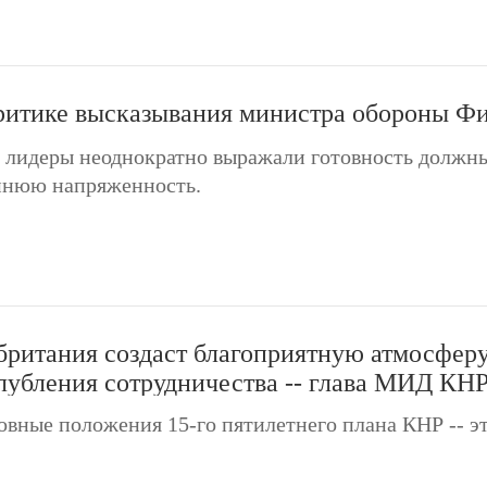
ритике высказывания министра обороны Ф
 лидеры неоднократно выражали готовность должны
оннюю напряженность.
британия создаст благоприятную атмосферу
лубления сотрудничества -- глава МИД КН
овные положения 15-го пятилетнего плана КНР -- э