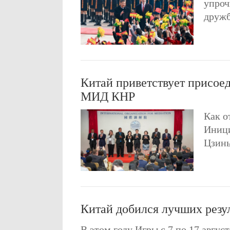
упроч
дружб
Китай приветствует присое
МИД КНР
Как о
Иници
Цзин
Китай добился лучших резу
В этом году Игры с 7 по 17 авгу